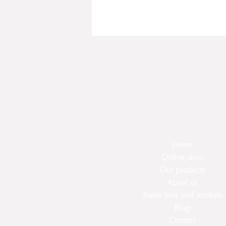
Nur Handwäsche
: kurz 2-3 Min
Zum Trocknen auf einem Handt
Oft genügt berei
Home
Online shop
Our products
About us
Trade fairs and markets
Blog
Contact