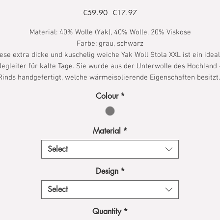
Regular
Sale
 €59.90 
€17.97
Price
Price
Material: 40% Wolle (Yak), 40% Wolle, 20% Viskose
Farbe: grau, schwarz
ese extra dicke und kuschelig weiche Yak Woll Stola XXL ist ein idea
Begleiter für kalte Tage. Sie wurde aus der Unterwolle des Hochland 
Rinds handgefertigt, welche wärmeisolierende Eigenschaften besitzt
Colour
*
Material
*
Select
Design
*
Select
Quantity
*