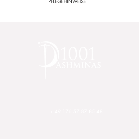
gehandelt.
PFLEGEHINWEISE
Versandkostenfrei
ab 100.00 €
Größe:
210 x 70cm
uten mit mildem Naturshampoo / Naturseife in kaltem Wasser wasch
uch ausbreiten bzw. einwickeln. Nicht auf die Heizung legen. Büg
ts ausgiebiges Lüften, da der natürliche Restfettgehalt Schmutz und
+ 49 176 57 87 85 48