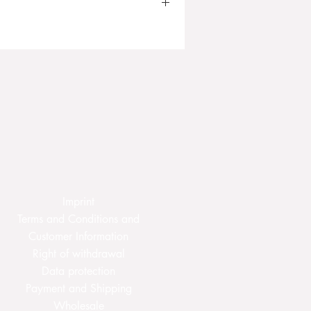
en. Nicht reiben, nicht wringen.
eln bei minimaler Temperatur.
 Gerüche abweist.
Imprint
Terms and Conditions and
Customer Information
Right of withdrawal
Data protection
Payment and Shipping
Wholesale